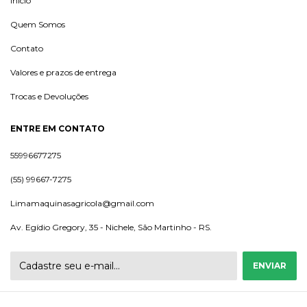
Início
Quem Somos
Contato
Valores e prazos de entrega
Trocas e Devoluções
ENTRE EM CONTATO
55996677275
(55) 99667-7275
Limamaquinasagricola@gmail.com
Av. Egídio Gregory, 35 - Nichele, São Martinho - RS.