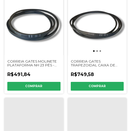
CORREIA GATES MOLINETE
CORREIA GATES
PLATAFORMA NH 23 PÉS -
TRAPEZOIDAL CAIXA DE
302354 - 756900
PENEIRAS JD STS-S - 202517K
- H175587 - HXE82335
R$491,84
R$749,58