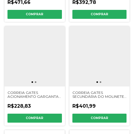
202289K - H15472
R$471,66
R$392,78
CORREIA GATES
CORREIA GATES
ACIONAMENTO GARGANTA
SECUNDÁRIA DO MOLINETE
NH - 302300 - 9575153
NH - 302333 - 333255
R$228,83
R$401,99