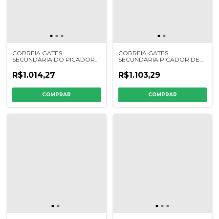
CORREIA GATES
CORREIA GATES
SECUNDÁRIA DO PICADOR
SECUNDÁRIA PICADOR DE
DE PALHA JD 1450/1470 -
PALHA NH TC 5090/59 -
1550/1570 - 223549K - CQ35559
323479K - 84996134
R$1.014,27
R$1.103,29