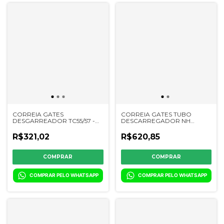
CORREIA GATES
CORREIA GATES TUBO
DESGARREADOR TC55/57 -
DESCARREGADOR NH
TC5070/5090 - CS 660 -
TC59/EIXO SEPARADOR CR-
302215K - 84462590 -
323254K - 84026042
R$321,02
R$620,85
84991836
COMPRAR PELO WHATSAPP
COMPRAR PELO WHATSAPP