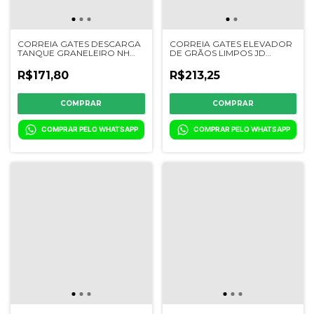
CORREIA GATES DESCARGA
CORREIA GATES ELEVADOR
TANQUE GRANELEIRO NH
DE GRÃOS LIMPOS JD
4040/5050 - 502149 - 309364
6200/6300/7200/7300/7500/7700/
- 502165 - CQ13837
R$171,80
R$213,25
COMPRAR PELO WHATSAPP
COMPRAR PELO WHATSAPP