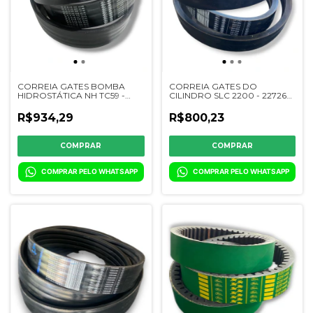
CORREIA GATES BOMBA
CORREIA GATES DO
HIDROSTÁTICA NH TC59 -
CILINDRO SLC 2200 - 227262
325248K - 9818873
/ CQ00628
R$934,29
R$800,23
COMPRAR PELO WHATSAPP
COMPRAR PELO WHATSAPP