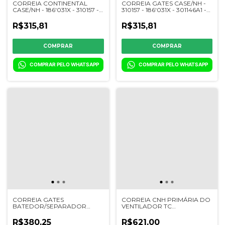
CORREIA CONTINENTAL
CORREIA GATES CASE/NH -
CASE/NH - 186'031X - 310157 -
310157 - 186'031X - 301146A1 -
301146A1 - 9515076
9515076
R$315,81
R$315,81
COMPRAR PELO WHATSAPP
COMPRAR PELO WHATSAPP
CORREIA GATES
CORREIA CNH PRIMÁRIA DO
BATEDOR/SEPARADOR
VENTILADOR TC
CINTRÍFUGO NH TC5070/55/57
55/57//59/5070/5090 - 9515075
- 323183K - 825013
- 310193
R$380,25
R$621,00