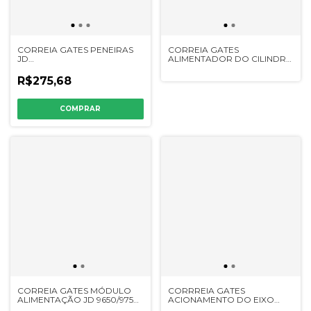
CORREIA GATES PENEIRAS
CORREIA GATES
JD
ALIMENTADOR DO CILINDRO
6200/6300/7200/7300/7500/7700/1165/1175/1185/1450/1470/1550/1570
JD
- 402238 - SA00601
6200/6300/7200/7300/7700/1165/1
R$275,68
- 223304 - Z32568
CORREIA GATES MÓDULO
CORRREIA GATES
ALIMENTAÇÃO JD 9650/9750
ACIONAMENTO DO EIXO
STS - 227208K - H204133
INTERMEDIÁRIO DO