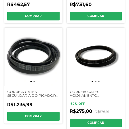
SEPARADOR JD STS/S -
R$462,57
R$731,60
227263K - HXE88564
CORREIA GATES
CORREIA GATES
SECUNDÁRIA DO PICADOR
ACIONAMENTO
JD
DESCARREGADOR STS / S JD
6200/6300/7200/7300/7500/7700/1175/1185
- 202235K / AH160080
R$1.235,99
-
52
%
OFF
- 223514K - Z35357
R$275,00
R$576,91