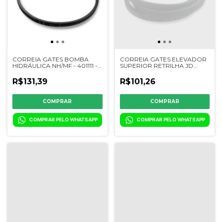
CORREIA GATES BOMBA
CORREIA GATES ELEVADOR
HIDRÁULICA NH/MF - 401111 -
SUPERIOR RETRILHA JD
230043 - 2834466M1 -
6200/6300/7200/7300/7500/7700/1
3590943M1
- 201150 - Z45026
R$131,39
R$101,26
COMPRAR PELO WHATSAPP
COMPRAR PELO WHATSAPP