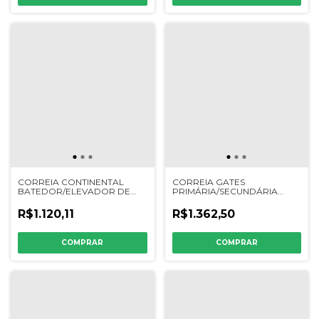
CORREIA CONTINENTAL
CORREIA GATES
BATEDOR/ELEVADOR DE
PRIMÁRIA/SECUNDÁRIA
PALHA NH - 361.517.3F /
TRAÇÃO NH TC55/57 - SLC
324314K - 9817374
1000 - 212267K - 439129 -
R$1.120,11
R$1.362,50
84981849