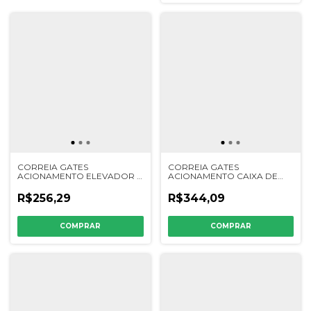
CORREIA GATES
CORREIA GATES
ACIONAMENTO ELEVADOR /
ACIONAMENTO CAIXA DE
EIXO SEPARADOR STS JD -
NAVALHA JD SÉRIE 200/300 /
202216K / AH150678
PENEIRAS MF - 202259 -
R$256,29
R$344,09
H80103 - 3316647M1