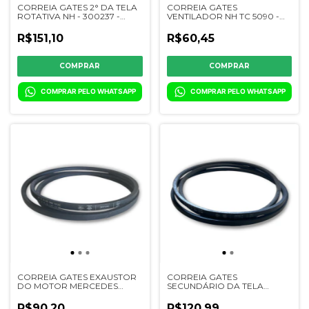
CORREIA GATES 2° DA TELA
CORREIA GATES
ROTATIVA NH - 300237 -
VENTILADOR NH TC 5090 -
84989965
322217 - 87641387
R$151,10
R$60,45
COMPRAR PELO WHATSAPP
COMPRAR PELO WHATSAPP
CORREIA GATES EXAUSTOR
CORREIA GATES
DO MOTOR MERCEDES
SECUNDÁRIO DA TELA
(MBB) JD
ROTATIVA NH TC55/57 -
6200/6300/7200/7300/7500/7700/1165/1175
200204 - 824176
R$90,20
R$120,99