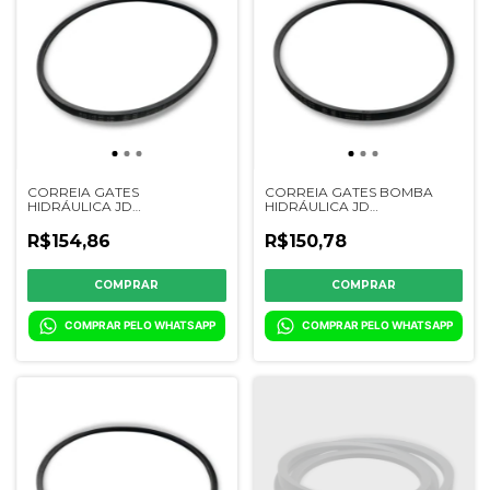
CORREIA GATES
CORREIA GATES BOMBA
HIDRÁULICA JD
HIDRÁULICA JD
6300/7300/7500/7700/1165/1175/1450/1550
6200/7200/1165/1185 - 401111K -
- 201112K - CQ17755
CQ03492
R$154,86
R$150,78
COMPRAR PELO WHATSAPP
COMPRAR PELO WHATSAPP