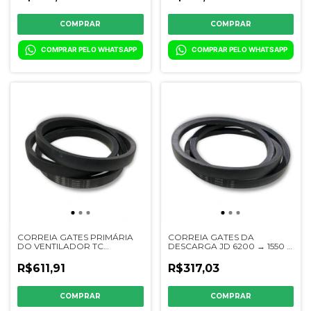
COMPRAR PELO WHATSAPP
COMPRAR PELO WHATSAPP
CORREIA GATES PRIMÁRIA
CORREIA GATES DA
DO VENTILADOR TC
DESCARGA JD 6200 → 1550 -
55/57//59/5070/5090 - 310193 -
302178 - CQ03265
9515075
R$611,91
R$317,03