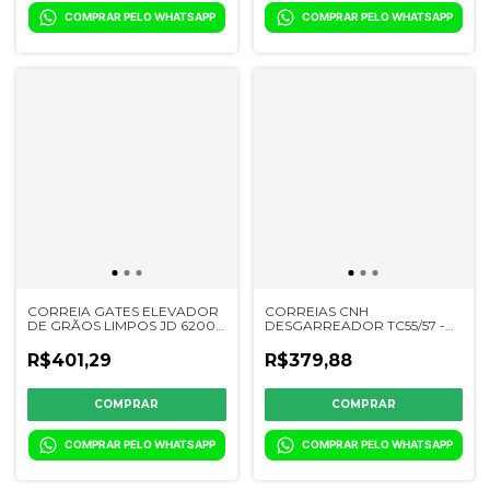
COMPRAR PELO WHATSAPP
COMPRAR PELO WHATSAPP
CORREIA GATES ELEVADOR
CORREIAS CNH
DE GRÃOS LIMPOS JD 6200
DESGARREADOR TC55/57 -
→ 1570 - 223205K - CQ31965
TC5070/5090 - CS 660 -
84462590 - 84991836 -
R$401,29
R$379,88
302215K
COMPRAR PELO WHATSAPP
COMPRAR PELO WHATSAPP