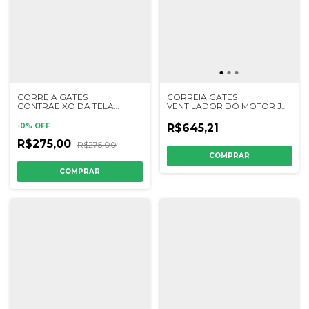
CORREIA GATES
CORREIA GATES
CONTRAEIXO DA TELA
VENTILADOR DO MOTOR JD
ROTATIVA
1165/1175/1185/1450/1470/1550/1570
1165/1175/1185/1450/1470/1550/1570
- 223185K - CQ40222
-
0
%
OFF
R$645,21
- 1400286 - H145158
R$275,00
R$275,00