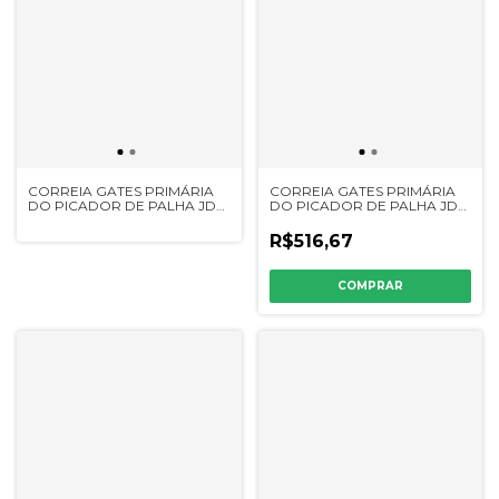
CORREIA GATES PRIMÁRIA
CORREIA GATES PRIMÁRIA
DO PICADOR DE PALHA JD
DO PICADOR DE PALHA JD
1165/1175 - 223278K - CQ34345
6200/6300/7200/7300/7500/7700/1
- 223278 - Z35358
R$516,67