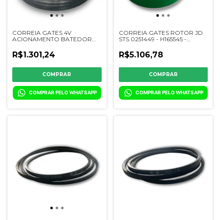
CORREIA GATES 4V
CORREIA GATES ROTOR JD
ACIONAMENTO BATEDOR
STS 0251449 - H165545 -
NH TC55/57/59/5070/5090 -
H169449 - HXE150557 -
325316K - 825117
HXE46027
R$1.301,24
R$5.106,78
COMPRAR PELO WHATSAPP
COMPRAR PELO WHATSAPP