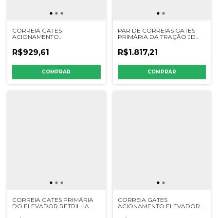
CORREIA GATES
PAR DE CORREIAS GATES
ACIONAMENTO
PRIMÁRIA DA TRAÇÃO JD
ALIMENTADOR/GARGANTA
6200/6300/7200/7300/7500/7700/
JD
- 203289K / AZ22914 /
R$929,61
R$1.817,21
6200/6300/7200/7300/7500/7700/1165/1175
DQ29594
- 0203302 - S07075 -
H203474
CORREIA GATES PRIMÁRIA
CORREIA GATES
DO ELEVADOR RETRILHA
ACIONAMENTO ELEVADOR
IDEAL/MF - 419343
DE GRÃOS JD STS / S -