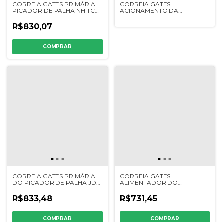
CORREIA GATES PRIMÁRIA
CORREIA GATES
PICADOR DE PALHA NH TC
ACIONAMENTO DA
5090/59 - 323319K - 84996133
PLATAFORMA JD STS / S -
227406K - H156541
R$830,07
CORREIA GATES PRIMÁRIA
CORREIA GATES
DO PICADOR DE PALHA JD
ALIMENTADOR DO
1450/1470 - 1550/1570 -
CILINDRO/ESTEIRA JD
224292K - CQ35426
1165/1175/1185/1450/1470/1550 -
R$833,48
R$731,45
224306 - Z43890