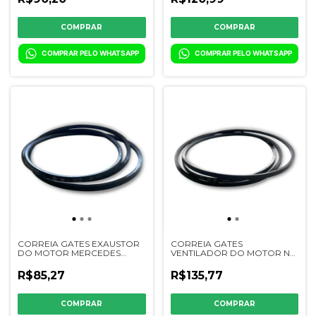
- 207191 - S17045
COMPRAR PELO WHATSAPP
COMPRAR PELO WHATSAPP
CORREIA GATES EXAUSTOR
CORREIA GATES
DO MOTOR MERCEDES
VENTILADOR DO MOTOR NH
(MBB) JD
TC59 - 300260 - 84023912
6200/6300/7200/7300/7500/7700/1165/1175/1185/1450
R$85,27
R$135,77
- 200195 - CQ08238