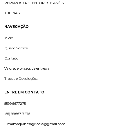
REPAROS / RETENTORES E ANÉIS
TUBINAS
NAVEGAÇÃO
Início
Quem Somos
Contato
Valores e prazos de entrega
Trocas e Devoluções
ENTRE EM CONTATO
55996677275
(55) 99667-7275
Limamaquinasagricola@gmail.com