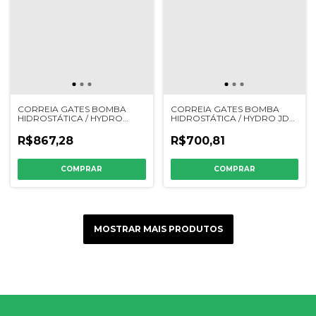
CORREIA GATES BOMBA
CORREIA GATES BOMBA
HIDROSTÁTICA / HYDRO
HIDROSTÁTICA / HYDRO JD
JD/MF/IDEAL
1185/1450/1470/1550/1570 -
6200/6300/7200/7300/7500/7700/1165/1175
224232K - Z46709
R$867,28
R$700,81
- 224224K - Z41721 - Z41728
MOSTRAR MAIS PRODUTOS