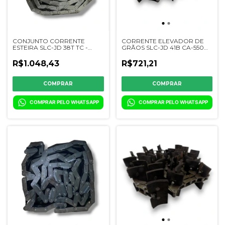
CONJUNTO CORRENTE
CORRENTE ELEVADOR DE
ESTEIRA SLC-JD 38T TC -
GRÃOS SLC-JD 41B CA-550
DQ41476/77/DQ43688/689
TC - DQ41010
R$1.048,43
R$721,21
COMPRAR PELO WHATSAPP
COMPRAR PELO WHATSAPP