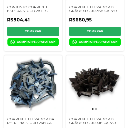
CONJUNTO CORRENTE
CORRENTE ELEVADOR DE
ESTEIRA SLC-JD 28T TC -
GRÃOS SLC-JD 38B CA-550
DQ16385/86
TC - DQ08708
R$904,41
R$680,95
COMPRAR PELO WHATSAPP
COMPRAR PELO WHATSAPP
CORRENTE ELEVADOR DA
CORRENTE ELEVADOR DE
RETRILHA SLC-JD 24B CA-
GRÃOS SLC-JD 41B CA-550
550 146X78 TC - DQ02502
RCC - DQ41010