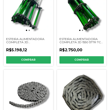
ESTEIRA ALIMENTADORA
ESTEIRA ALIMENTADORA
COMPLETA JD
COMPLETA JD 1550 57TR TC
7200/7300/7500/7700/1175
(4 CORRENTES) - DQ41480
28TR TC (3 CORRENTES) -
R$5.198,12
R$2.750,00
DQ16387