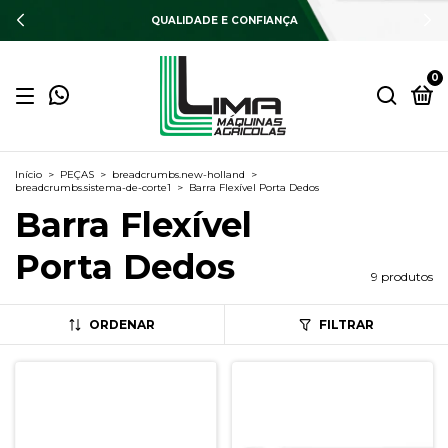
QUALIDADE E CONFIANÇA
0
Início
>
PEÇAS
>
breadcrumbs.new-holland
>
breadcrumbs.sistema-de-corte1
>
Barra Flexível Porta Dedos
Barra Flexível
Porta Dedos
9 produtos
ORDENAR
FILTRAR