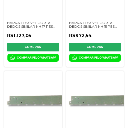
BARRA FLEXÍVEL PORTA
BARRA FLEXÍVEL PORTA
DEDOS SIMILAR NH 17 PÉS
DEDOS SIMILAR NH 15 PÉS
SUPERFLEX VV -
SUPERFLEX VV -
84992436/0344-01
466865/0343-01
R$1.127,05
R$972,54
COMPRAR PELO WHATSAPP
COMPRAR PELO WHATSAPP