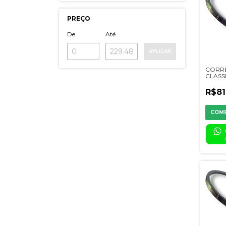
PREÇO
De
Até
APLICAR
CORR
CLASSI
R$81