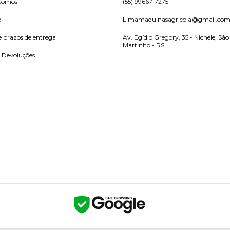
Somos
(55) 99667-7275
o
Limamaquinasagricola@gmail.co
e prazos de entrega
Av. Egídio Gregory, 35 - Nichele, São
Martinho - RS.
e Devoluções