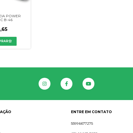
EIA POWER
IC B-46
,65
GAÇÃO
ENTRE EM CONTATO
55996677275