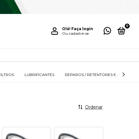
0
Olá!
Faça login
Ou cadastre-se
FILTROS
LUBRIFICANTES
REPAROS / RETENTORES E ANÉIS
Ordenar