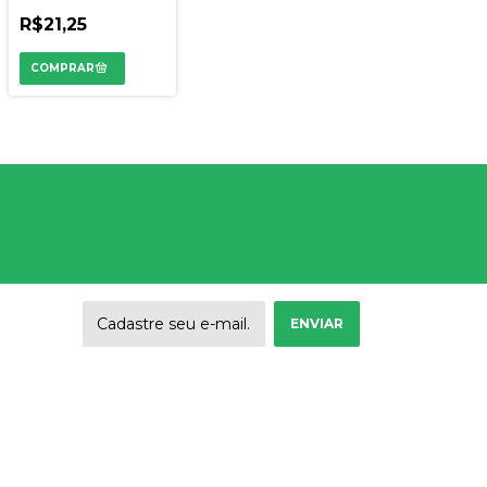
08700002 /
08700002 /
R$21,25
90003606 / MP3496 /
28030002
m