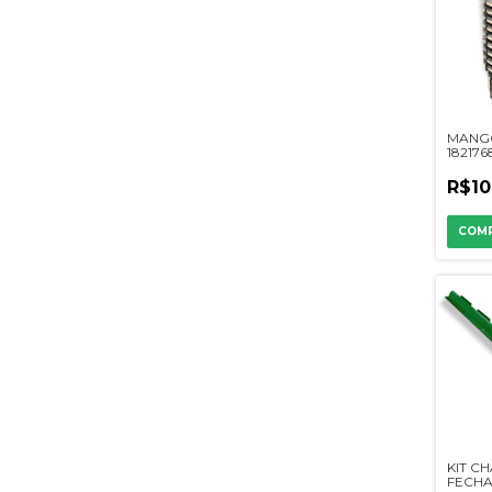
MANGO
182176
R$10
KIT C
FECH