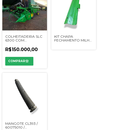
COLHEITADEIRA SLC
KIT CHAPA
6300 COM
FECHAMENTO MILHO
PLATAFORMA DE
7200/1175/1450 -
CORTE 314 - ANO 1995
DQ24489 / AZ20325
R$150.000,00
MANGOTE CL393 /
60075010 /