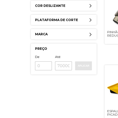
COR DESLIZANTE
PLATAFORMA DE CORTE
PINHÃ
MARCA
REDUÇ
/ TC57
PREÇO
De
Até
APLICAR
ESPA
PICAD
USAD