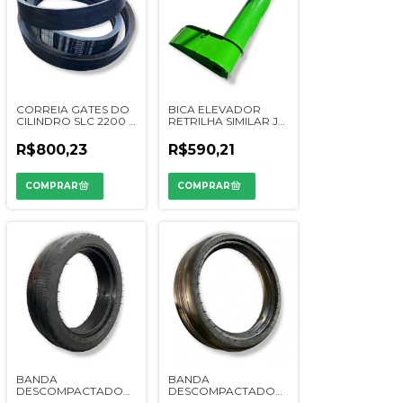
CORREIA GATES DO
BICA ELEVADOR
CILINDRO SLC 2200 -
RETRILHA SIMILAR JD
227262 / CQ00628
6200/6300/7200/7500/7700/1165/1175/1185
- DQ02480 -
R$800,23
R$590,21
REFORÇADA
BANDA
BANDA
DESCOMPACTADORA
DESCOMPACTADORA
- CL18004 / 2728828 /
- CL18022 / A49918 /