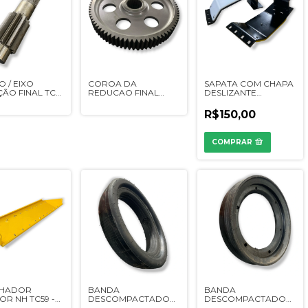
O / EIXO
COROA DA
SAPATA COM CHAPA
ÃO FINAL TC55
REDUCAO FINAL
DESLIZANTE
 - 84999875
MF5650 / NH
PLATAFORMA TRIGO
TC55/TC57 DENTE
- LMA02145
R$150,00
RETO - 0092311043 /
6289967M1 / 6289967
COMPRAR
LHADOR
BANDA
BANDA
OR NH TC59 -
DESCOMPACTADORA
DESCOMPACTADORA
O
- CL18028 / YF286003
- CL18021 / 12080028 /