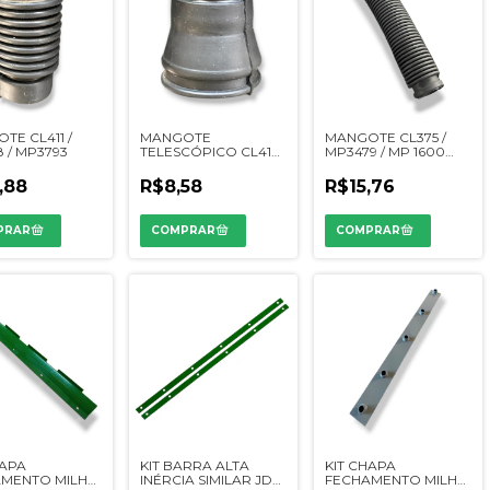
TE CL411 /
MANGOTE
MANGOTE CL375 /
8 / MP3793
TELESCÓPICO CL412 /
MP3479 / MP 1600
56020063
5000000246
,88
R$8,58
R$15,76
HAPA
KIT BARRA ALTA
KIT CHAPA
AMENTO MILHO
INÉRCIA SIMILAR JD
FECHAMENTO MILHO