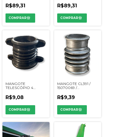
17080040 /
2727055 /
R$89,31
R$89,31
503030551 /
829053010323 /
900110012
26100032
MANGOTE
MANGOTE CL391 /
TELESCÓPIO 4
15070069 /
ORELHAS CL410G /
08700003 / 90003711
36120003 / 90003724
/ 1786398 / MP3483 /
R$9,08
R$9,39
/ 02050270 /
2727744 / YC079501 /
56060003
61174149