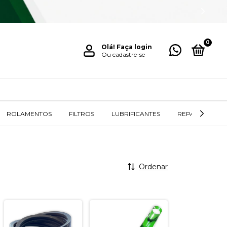
0
Olá!
Faça login
Ou cadastre-se
ROLAMENTOS
FILTROS
LUBRIFICANTES
REPAROS / RET
Ordenar