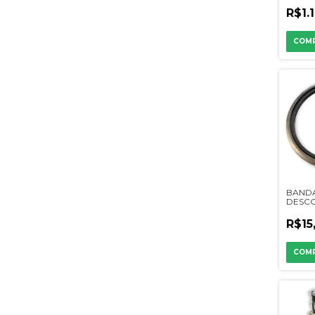
R$1.
BAND
DESC
FINA E
110900
R$15
900110