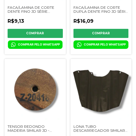
FACA/LAMINA DE CORTE
FACA/LAMINA DE CORTE
DENTE FINO JD SÉRIE
DUPLA DENTE FINO JD SÉRIE
300/600 - 0106-01 / CQ31270
600 - 0081-01/H153329 - VV
/ H136807 -VV
R$9,13
R$16,09
COMPRAR PELO WHATSAPP
COMPRAR PELO WHATSAPP
TENSOR REDONDO
LONA TUBO
MADEIRA SIMILAR JD -
DESCARREGADOR SIMILAR
Z20418
JD