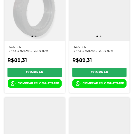
BANDA
BANDA
DESCOMPACTADORA -
DESCOMPACTADORA -
CL18004 / 2728828 /
CL18022 / A49918 / 2727055 /
17080040 / 503030551 /
829053010323 / 26100032
R$89,31
R$89,31
900110012
COMPRAR PELO WHATSAPP
COMPRAR PELO WHATSAPP