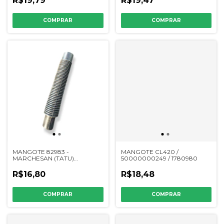
R$19,79
R$19,47
MANGOTE 82983 -
MANGOTE CL420 /
MARCHESAN (TATU)
50000000249 / 1780980
503010368
R$16,80
R$18,48