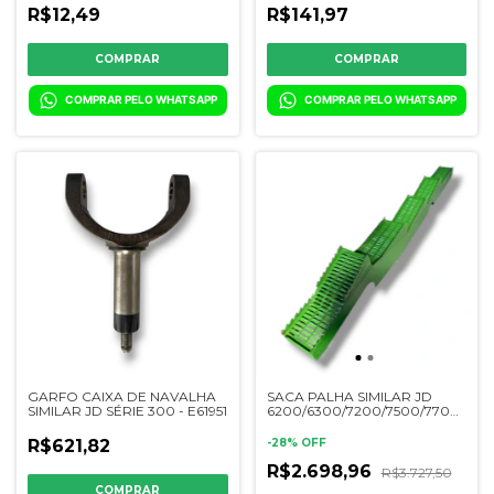
6200/6300/7200/7300/7500/7700/
R$12,49
R$141,97
- CQ10525 / CQ18342
COMPRAR PELO WHATSAPP
COMPRAR PELO WHATSAPP
GARFO CAIXA DE NAVALHA
SACA PALHA SIMILAR JD
SIMILAR JD SÉRIE 300 - E61951
6200/6300/7200/7500/7700/1175/1
DQ18448 / DQ49357 /
DQ39830 / DQ49283
R$621,82
-
28
%
OFF
R$2.698,96
R$3.727,50