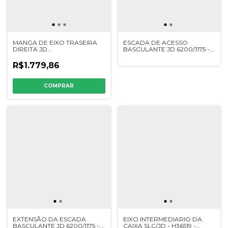
MANGA DE EIXO TRASEIRA
ESCADA DE ACESSO
DIREITA JD
BASCULANTE JD 6200/1175 -
7300/7500/7700/1165/1175/1185/1450/1470/1550
DQ03519 - SIMILAR
- DQ21202 - SIMILAR
R$1.779,86
EXTENSÃO DA ESCADA
EIXO INTERMEDIARIO DA
BASCULANTE JD 6200/1175 -
CAIXA SLC/JD - H36519 -