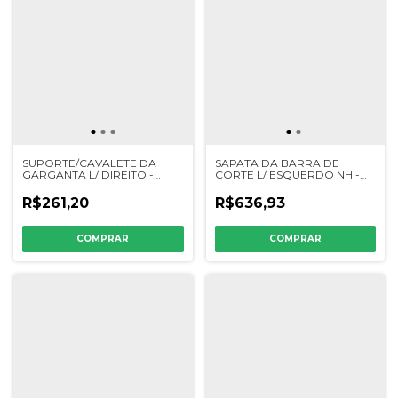
SUPORTE/CAVALETE DA
SAPATA DA BARRA DE
GARGANTA L/ DIREITO -
CORTE L/ ESQUERDO NH -
CQ21520
84995480 / 466873 /
84995606 / 9575410 / 466790
R$261,20
R$636,93