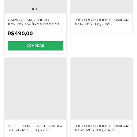
CAPA DO MANCHE JD
TUBO DO MOLINETE SIMILAR
1175/1185/1450/1470/1550/1570 -
JD 14 PÉS - DQ29492
DQ54190 / DQ59433 /
AZ52728 - SIMILAR
R$490,00
TUBO DO MOLINETE SIMILAR
TUBO DO MOLINETE SIMILAR
SLC 213 PÉS - DQ17297 -
JD 319 PÉS - DQ29496 -
SIMILAR
SIMILAR