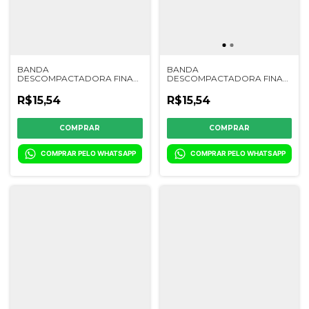
BANDA
BANDA
DESCOMPACTADORA FINA
DESCOMPACTADORA FINA
EM V - CL18005 / 11090012 /
EM V - CL18000 / 15140007 /
17080013 / 900110013 / 6117-
YC075203 / YD065203
R$15,54
R$15,54
4106
COMPRAR PELO WHATSAPP
COMPRAR PELO WHATSAPP