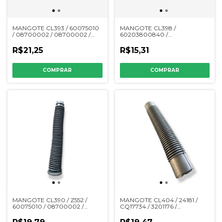
MANGOTE CL393 / 60075010
MANGOTE CL398 /
/ 08700002 / 08700002 /
60203800840 /
90003606 / MP3496 /
60202500288 / 0503030331 /
28030002
2214.65 / 07710001 /
R$21,25
R$15,31
10050006
MANGOTE CL390 / Z552 /
MANGOTE CL404 / 24181 /
60075010 / 08700002 /
CQ17734 / 3201176 /
08700002 / 90003606 /
60203901243 / 0503030195
MP3496 / 28030002