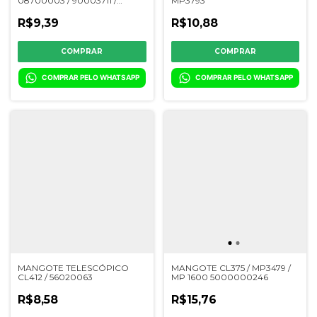
08700003 / 90003711 /
MP3793
1786398 / MP3483 / 2727744 /
YC079501 / 61174149
R$9,39
R$10,88
COMPRAR PELO WHATSAPP
COMPRAR PELO WHATSAPP
MANGOTE TELESCÓPICO
MANGOTE CL375 / MP3479 /
CL412 / 56020063
MP 1600 5000000246
R$8,58
R$15,76