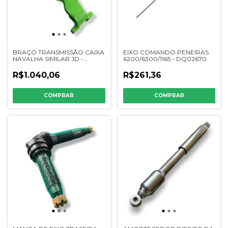
BRAÇO TRANSMISSÃO CAIXA
EIXO COMANDO PENEIRAS
NAVALHA SIMILAR JD -
6200/6300/1165 - DQ02670
H136758 / CQ71488 MANN
R$1.040,06
R$261,36