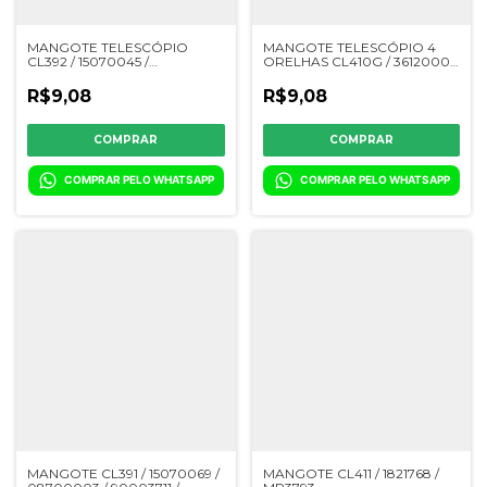
MANGOTE TELESCÓPIO
MANGOTE TELESCÓPIO 4
CL392 / 15070045 /
ORELHAS CL410G / 36120003
08700004 / 1796399 /
/ 90003724 / 02050270 /
MP3484 / 61174150 /
56060003
R$9,08
R$9,08
0503015268 / YC079502
COMPRAR PELO WHATSAPP
COMPRAR PELO WHATSAPP
MANGOTE CL391 / 15070069 /
MANGOTE CL411 / 1821768 /