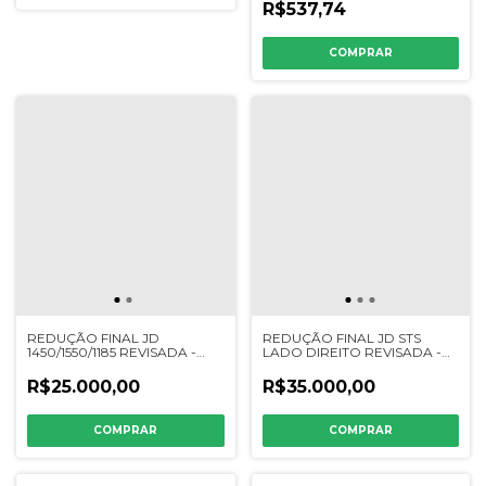
R$537,74
REDUÇÃO FINAL JD
REDUÇÃO FINAL JD STS
1450/1550/1185 REVISADA -
LADO DIREITO REVISADA -
AZ47749
DE31747 / AH205894 /
AH224518
R$25.000,00
R$35.000,00