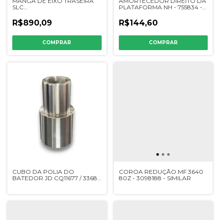
MANGA DE EIXO TRASEIRA
AMORTECEDOR DIREITO DA
SLC
PLATAFORMA NH - 755834 -
6200/6300/7100/7200/7500/7700
SIMILAR
- CQ10770 - SIMILAR
R$890,09
R$144,60
CUBO DA POLIA DO
COROA REDUÇÃO MF 3640
BATEDOR JD CQ11677 / 3368-
80Z - 3098188 - SIMILAR
00 - VV