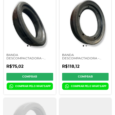
BANDA
BANDA
DESCOMPACTADORA -
DESCOMPACTADORA -
CL18028 / YF286003 /
CL18021 / 12080028 / 6117
11090006 / 04.583-0
4104 / 900110011 / 0412.2 /
R$75,02
R$118,12
0412.7
COMPRAR PELO WHATSAPP
COMPRAR PELO WHATSAPP