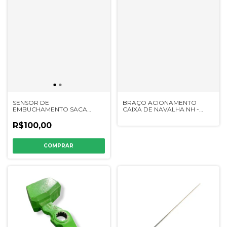
SENSOR DE
BRAÇO ACIONAMENTO
EMBUCHAMENTO SACA
CAIXA DE NAVALHA NH -
PALHA SIMILAR JD - AH62345
825270
/ DQ50943
R$100,00