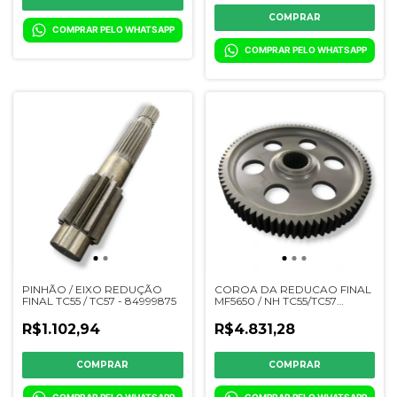
COMPRAR PELO WHATSAPP
COMPRAR PELO WHATSAPP
PINHÃO / EIXO REDUÇÃO
COROA DA REDUCAO FINAL
FINAL TC55 / TC57 - 84999875
MF5650 / NH TC55/TC57
DENTE RETO - 0092311043 /
6289967M1 / 6289967
R$1.102,94
R$4.831,28
COMPRAR PELO WHATSAPP
COMPRAR PELO WHATSAPP