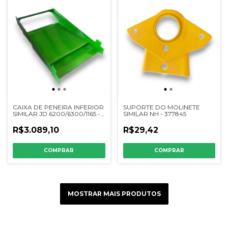
CAIXA DE PENEIRA INFERIOR
SUPORTE DO MOLINETE
SIMILAR JD 6200/6300/1165 -
SIMILAR NH - 377845
DQ29593 / AZ29238 /
DQ65239
R$3.089,10
R$29,42
MOSTRAR MAIS PRODUTOS