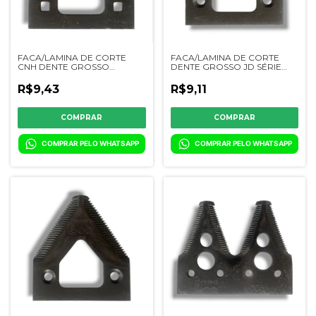
FACA/LAMINA DE CORTE
FACA/LAMINA DE CORTE
CNH DENTE GROSSO
DENTE GROSSO JD SÉRIE
ORIGINAL -
300/600 - 0106-
821784/84992425/84998682/87037972
05/CQ31270/H136807 - VV
R$9,43
R$9,11
COMPRAR PELO WHATSAPP
COMPRAR PELO WHATSAPP