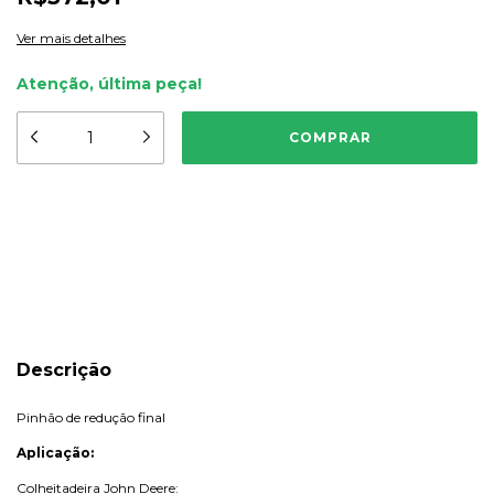
Ver mais detalhes
Atenção, última peça!
Meios de envio
ALTERAR CEP
Entregas para o CEP:
CALCULAR
Descrição
Pinhão de redução final
Aplicação:
Colheitadeira John Deere: