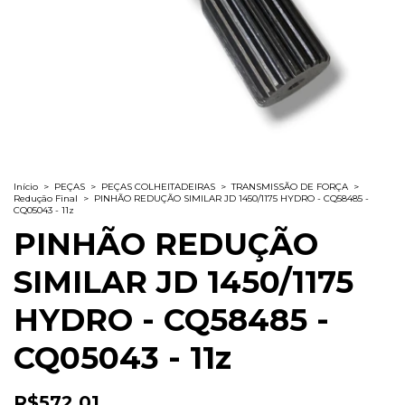
Início
>
PEÇAS
>
PEÇAS COLHEITADEIRAS
>
TRANSMISSÃO DE FORÇA
>
Redução Final
>
PINHÃO REDUÇÃO SIMILAR JD 1450/1175 HYDRO - CQ58485 -
CQ05043 - 11z
PINHÃO REDUÇÃO
SIMILAR JD 1450/1175
HYDRO - CQ58485 -
CQ05043 - 11z
R$572,01