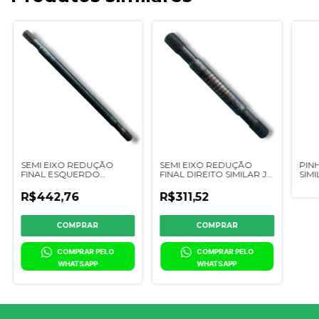
SEMI EIXO REDUÇÃO
SEMI EIXO REDUÇÃO
PIN
FINAL ESQUERDO
FINAL DIREITO SIMILAR JD
SIMI
SIMILAR JD
1165/6200/6300 - COMP.
S540
C59
6200/6300/1165/7200/7300/7500/7700/1175
400mm - CQ05101
9750
R$442,76
R$311,52
- COMP. 700mm -
CQ05100
COMPRAR PELO 
COMPRAR PELO 
WHATSAPP
WHATSAPP