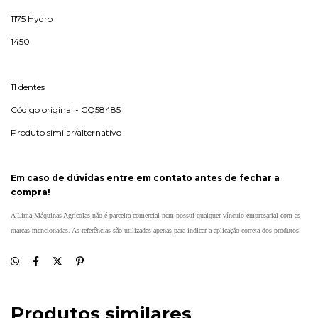
1175 Hydro
1450
11 dentes
Código original - CQ58485
Produto similar/alternativo
Em caso de dúvidas entre em contato antes de fechar a
compra!
A Lima Máquinas Agrícolas não é parceira comercial nem possui qualquer vínculo empresarial com as
marcas mencionadas. As referências são utilizadas apenas para indicar a aplicação correta dos produtos.
Produtos similares