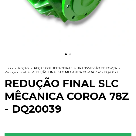
Início
>
PEÇAS
>
PEÇAS COLHEITADEIRAS
>
TRANSMISSÃO DE FORÇA
>
Redução Final
>
REDUÇÃO FINAL SLC MÊCANICA COROA 78Z - DQ20039
REDUÇÃO FINAL SLC
MÊCANICA COROA 78Z
- DQ20039