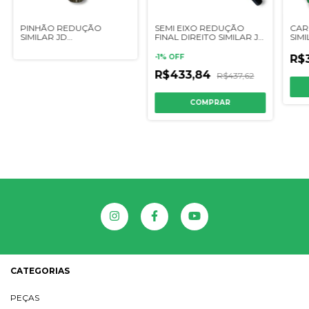
PINHÃO REDUÇÃO
SEMI EIXO REDUÇÃO
CAR
SIMILAR JD
FINAL DIREITO SIMILAR JD
SIMI
S540/S550/S660/S670/S690/S770/S780/S790/STS
1175/7200/7300/7500/7700
7300
980/CR9060/TC5040/TC5090/TC59
9750 - H167722 - 10z
- COMP. 660mm -
- CQ
-
1
%
OFF
R$3
CQ06569
R$433,84
R$437,62
CATEGORIAS
PEÇAS