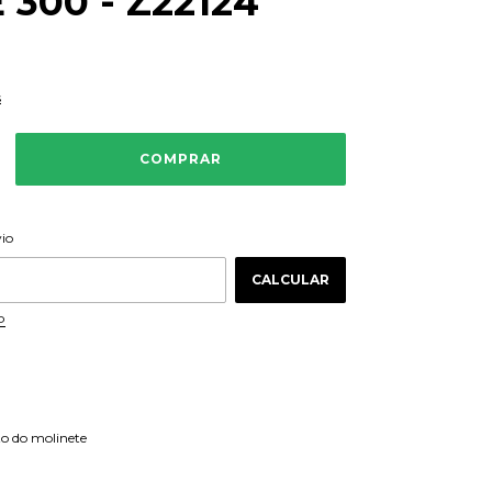
 300 - Z22124
s
ALTERAR CEP
 CEP:
vio
CALCULAR
P
o do molinete