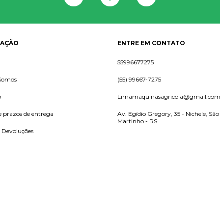
GAÇÃO
ENTRE EM CONTATO
55996677275
Somos
(55) 99667-7275
o
Limamaquinasagricola@gmail.co
e prazos de entrega
Av. Egídio Gregory, 35 - Nichele, São
Martinho - RS.
e Devoluções