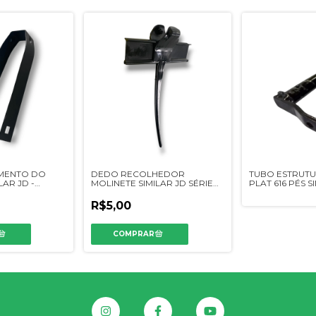
MENTO DO
DEDO RECOLHEDOR
TUBO ESTRUTU
LAR JD -
MOLINETE SIMILAR JD SÉRIE
PLAT 616 PÉS SI
600 - H175818/AH136689
AH210945
R$5,00