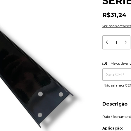
SÉRIE
R$31,24
Ver mais detalhe
Entregas para o
Meios de en
Não sei meu CE
Descrição
Raio / fechament
Aplicação: