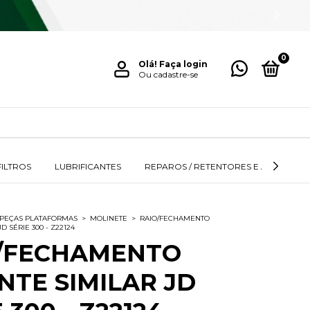
0
Olá!
Faça login
Ou cadastre-se
FILTROS
LUBRIFICANTES
REPAROS / RETENTORES E ANÉIS
PEÇAS PLATAFORMAS
>
MOLINETE
>
RAIO/FECHAMENTO
D SÉRIE 300 - Z22124
/FECHAMENTO
NTE SIMILAR JD