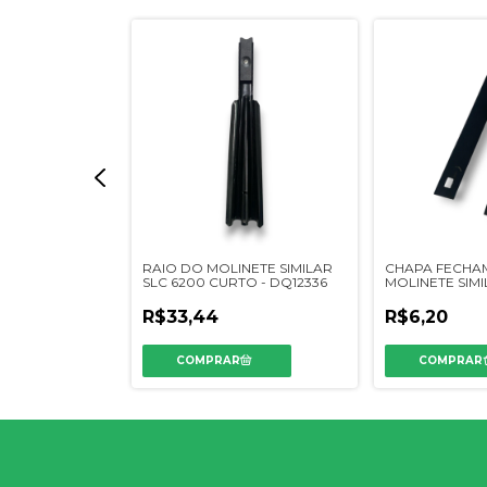
HEDOR
RAIO DO MOLINETE SIMILAR
CHAPA FECHA
m - 334016
SLC 6200 CURTO - DQ12336
MOLINETE SIMI
CQ30958
R$33,44
R$6,20