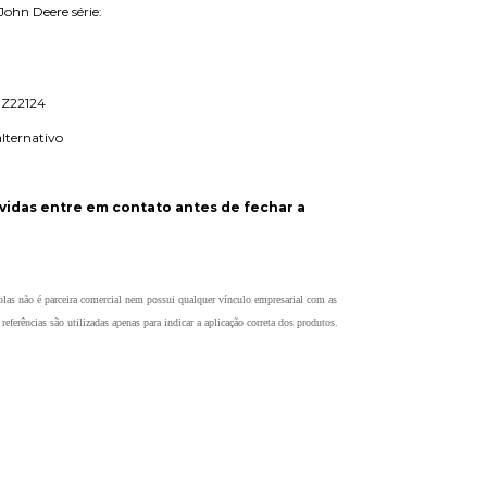
ohn Deere série:
- Z22124
alternativo
vidas entre em contato antes de fechar a
as não é parceira comercial nem possui qualquer vínculo empresarial com as
eferências são utilizadas apenas para indicar a aplicação correta dos produtos.