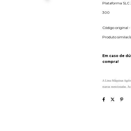
Plataforma SLC J
300
Código original 
Produto similar/
Em caso de dú
compra!
A Lima Máquinas Agrícol
marcas mencionadas. As r