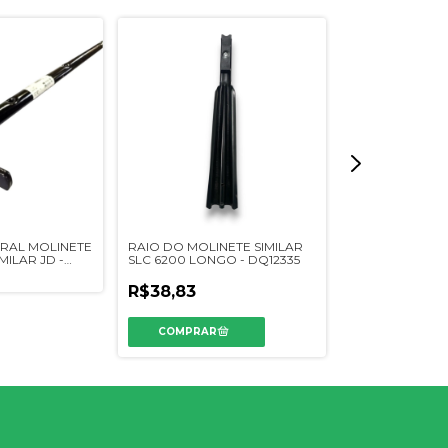
RAL MOLINETE
RAIO DO MOLINETE SIMILAR
DEDO RECOL
MILAR JD -
SLC 6200 LONGO - DQ12335
MOLINETE - 05
R$38,83
R$2,90