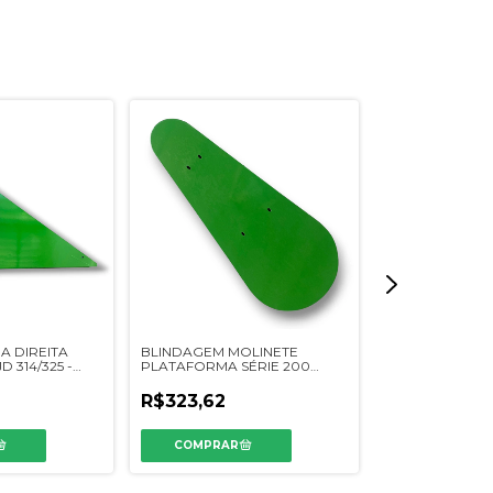
A DIREITA
BLINDAGEM MOLINETE
BICO PLATAFO
 314/325 -
PLATAFORMA SÉRIE 200
JD SÉRIE 600 L
LAR
SIMILAR JD - DQ08542
H231305
R$323,62
R$623,59