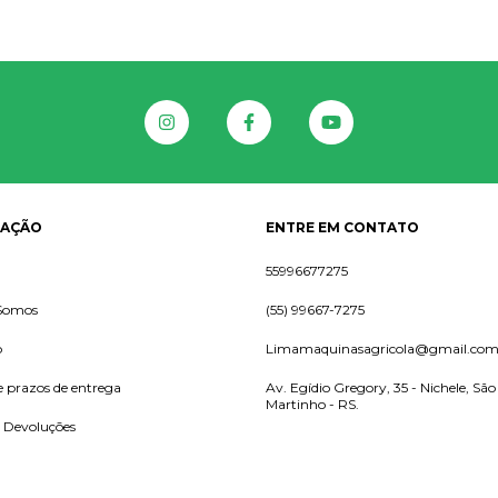
GAÇÃO
ENTRE EM CONTATO
55996677275
Somos
(55) 99667-7275
o
Limamaquinasagricola@gmail.co
e prazos de entrega
Av. Egídio Gregory, 35 - Nichele, São
Martinho - RS.
e Devoluções