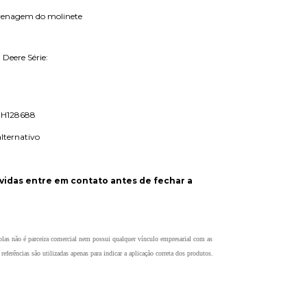
renagem do molinete
Deere Série:
- H128688
alternativo
vidas entre em contato antes de fechar a
as não é parceira comercial nem possui qualquer vínculo empresarial com as
eferências são utilizadas apenas para indicar a aplicação correta dos produtos.