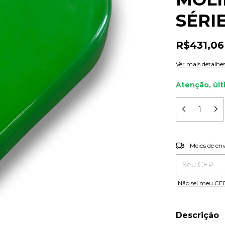
SÉRIE
R$431,06
Ver mais detalhe
Atenção, últ
Entregas para o
Meios de en
Não sei meu CE
Descrição