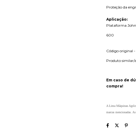
Proteção da eng
Aplicação:
Plataforma John 
600
Código original 
Produto similar/
Em caso de dú
compra!
A Lima Máquinas Agrícol
marcas mencionadas. As r