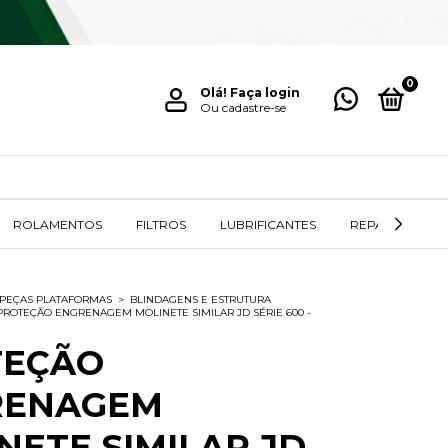
0
Olá!
Faça login
Ou cadastre-se
ROLAMENTOS
FILTROS
LUBRIFICANTES
REPAROS / RET
PEÇAS PLATAFORMAS
>
BLINDAGENS E ESTRUTURA
PROTEÇÃO ENGRENAGEM MOLINETE SIMILAR JD SÉRIE 600 -
TEÇÃO
RENAGEM
NETE SIMILAR JD