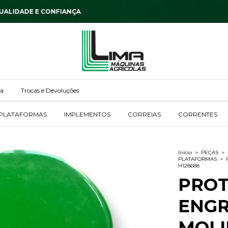
DESCONTOS DE ATÉ 9% OFF
ga
Trocas e Devoluções
PLATAFORMAS
IMPLEMENTOS
CORREIAS
CORRENTES
Início
>
PEÇAS
>
PLATAFORMAS
>
H128688
PRO
ENG
MOLI