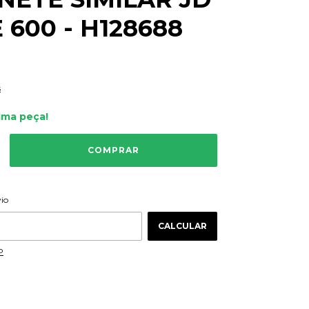
 600 - H128688
s
ima peça!
ALTERAR CEP
 CEP:
vio
CALCULAR
P