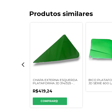
Produtos similares
 DIREITO
CHAPA EXTERNA ESQUERDA
BICO PLATAFO
IMILAR JD
PLATAFORMA JD 314/325 -
JD SÉRIE 600 L
Q16938
DQ16553 - SIMILAR
H231306
R$419,24