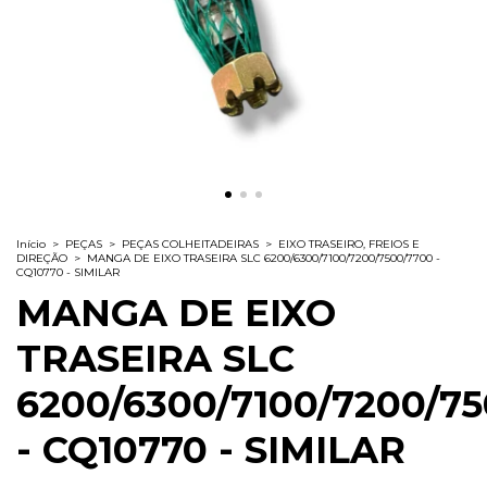
Início
>
PEÇAS
>
PEÇAS COLHEITADEIRAS
>
EIXO TRASEIRO, FREIOS E
DIREÇÃO
>
MANGA DE EIXO TRASEIRA SLC 6200/6300/7100/7200/7500/7700 -
CQ10770 - SIMILAR
MANGA DE EIXO
TRASEIRA SLC
6200/6300/7100/7200/7
- CQ10770 - SIMILAR