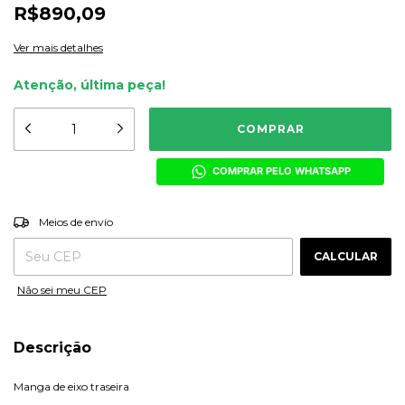
R$890,09
Ver mais detalhes
Atenção, última peça!
COMPRAR PELO WHATSAPP
ALTERAR CEP
Entregas para o CEP:
Meios de envio
CALCULAR
Não sei meu CEP
Descrição
Manga de eixo traseira