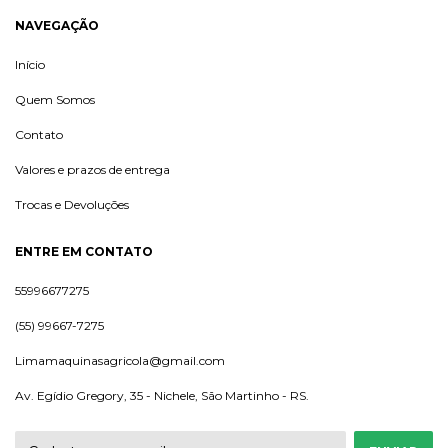
NAVEGAÇÃO
Início
Quem Somos
Contato
Valores e prazos de entrega
Trocas e Devoluções
ENTRE EM CONTATO
55996677275
(55) 99667-7275
Limamaquinasagricola@gmail.com
Av. Egídio Gregory, 35 - Nichele, São Martinho - RS.