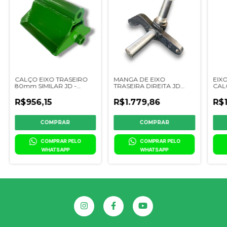
CALÇO EIXO TRASEIRO
MANGA DE EIXO
EIX
80mm SIMILAR JD -
TRASEIRA DIREITA JD
CALÇ
DQ11767
7300/7500/7700/1165/1175/1185/1450/1
CQ3
- DQ21202 - SIMILAR
R$956,15
R$1.779,86
R$
COMPRAR PELO 
COMPRAR PELO 
WHATSAPP
WHATSAPP