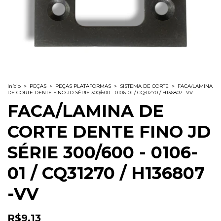
Início
>
PEÇAS
>
PEÇAS PLATAFORMAS
>
SISTEMA DE CORTE
>
FACA/LAMINA
DE CORTE DENTE FINO JD SÉRIE 300/600 - 0106-01 / CQ31270 / H136807 -VV
FACA/LAMINA DE
CORTE DENTE FINO JD
SÉRIE 300/600 - 0106-
01 / CQ31270 / H136807
-VV
R$9,13