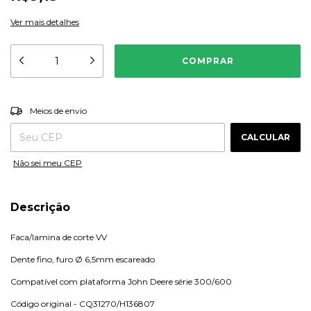
Ver mais detalhes
ALTERAR CEP
Entregas para o CEP:
Meios de envio
CALCULAR
Não sei meu CEP
Descrição
Faca/lamina de corte VV
Dente fino, furo Ø 6,5mm escareado
Compatível com plataforma John Deere série 300/600
Código original - CQ31270/H136807