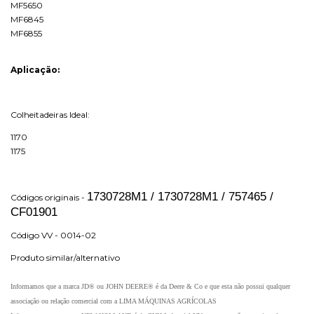
MF5650
MF6845
MF6855
Aplicação:
Colheitadeiras Ideal:
1170
1175
1730728M1 / 1730728M1 / 757465 /
Códigos originais -
CF01901
Código VV - 0014-02
Produto similar/alternativo
Informamos que a marca JD® ou JOHN DEERE® é da Deere & Co e que esta não possui qualquer
associação ou relação comercial com a LIMA MÁQUINAS AGRÍCOLAS