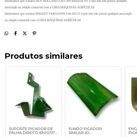
Informamos que a marca NEW HOLLAND é da CNH Industrial NV e que esta não possui qualquer
associação ou relação comercial com a LIMA MÁQUINAS AGRÍCOLAS
Informamos que a marca MASSEY FERGUSON é da AGCO e que esta não possui qualquer associação
ou relação comercial com a LIMA MÁQUINAS AGRÍCOLAS
Produtos similares
SUPORTE PICADOR DE
FUNDO PICADOR
ENG
PALHA DIREITO 6300/1175
SIMILAR JD
PIC
1165/1175
SIMILAR JD - DQ18496
7300/7500/7700/1175 -
SIMI