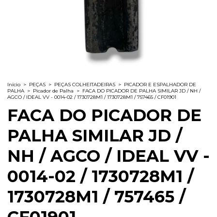
Início
>
PEÇAS
>
PEÇAS COLHEITADEIRAS
>
PICADOR E ESPALHADOR DE
PALHA
>
Picador de Palha
>
FACA DO PICADOR DE PALHA SIMILAR JD / NH /
AGCO / IDEAL VV - 0014-02 / 1730728M1 / 1730728M1 / 757465 / CF01901
FACA DO PICADOR DE
PALHA SIMILAR JD /
NH / AGCO / IDEAL VV -
0014-02 / 1730728M1 /
1730728M1 / 757465 /