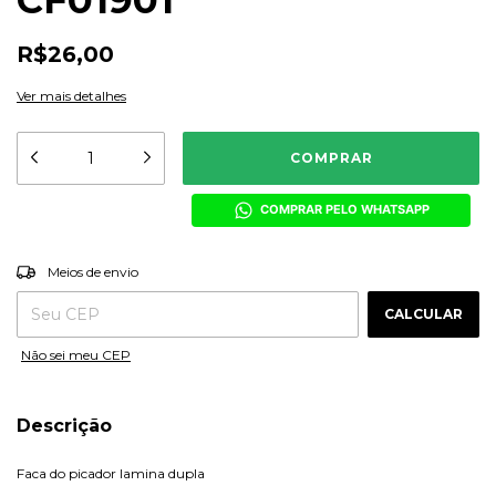
CF01901
R$26,00
Ver mais detalhes
COMPRAR PELO WHATSAPP
ALTERAR CEP
Entregas para o CEP:
Meios de envio
CALCULAR
Não sei meu CEP
Descrição
Faca do picador lamina dupla