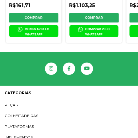
DQ16720
6200
R$161,71
R$1.103,25
R$
- Z3
COMPRAR PELO 
COMPRAR PELO 
WHATSAPP
WHATSAPP
CATEGORIAS
PEÇAS
COLHEITADEIRAS
PLATAFORMAS
IMPLEMENTOS