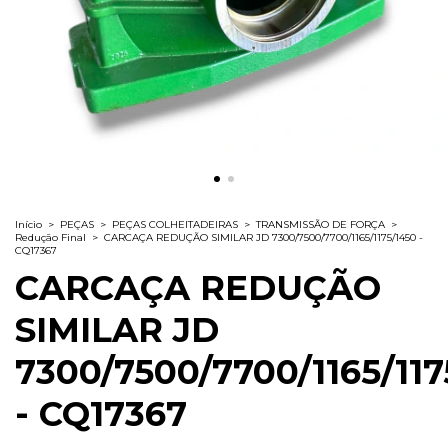
Início
>
PEÇAS
>
PEÇAS COLHEITADEIRAS
>
TRANSMISSÃO DE FORÇA
>
Redução Final
>
CARCAÇA REDUÇÃO SIMILAR JD 7300/7500/7700/1165/1175/1450 -
CQ17367
CARCAÇA REDUÇÃO
SIMILAR JD
7300/7500/7700/1165/117
- CQ17367