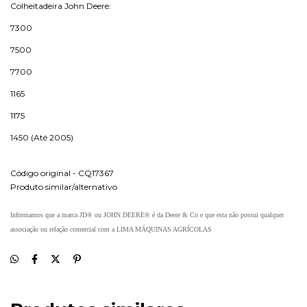
Colheitadeira John Deere:
7300
7500
7700
1165
1175
1450 (Até 2005)
Código original - CQ17367
Produto similar/alternativo
Informamos que a marca JD® ou JOHN DEERE® é da Deere & Co e que esta não possui qualquer
associação ou relação comercial com a LIMA MÁQUINAS AGRÍCOLAS