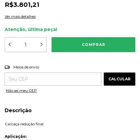
R$3.801,21
Ver mais detalhes
Atenção, última peça!
ALTERAR CEP
Entregas para o CEP:
Meios de envio
CALCULAR
Não sei meu CEP
Descrição
Carcaça redução final
Aplicação: