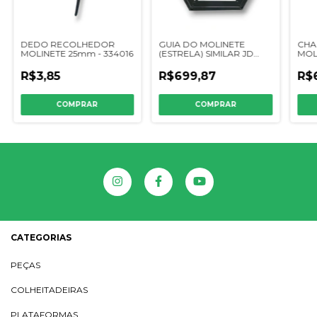
DEDO RECOLHEDOR
GUIA DO MOLINETE
CHA
MOLINETE 25mm - 334016
(ESTRELA) SIMILAR JD
MOLI
PLAT 200/300 - AZ36899
CQ3
R$3,85
R$699,87
R$
CATEGORIAS
PEÇAS
COLHEITADEIRAS
PLATAFORMAS