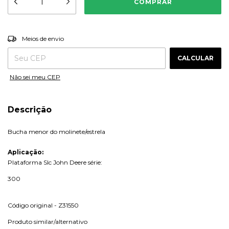
ALTERAR CEP
Entregas para o CEP:
Meios de envio
CALCULAR
Não sei meu CEP
Descrição
Bucha menor do molinete/estrela
Aplicação:
Plataforma Slc John Deere série:
300
Código original - Z31550
Produto similar/alternativo