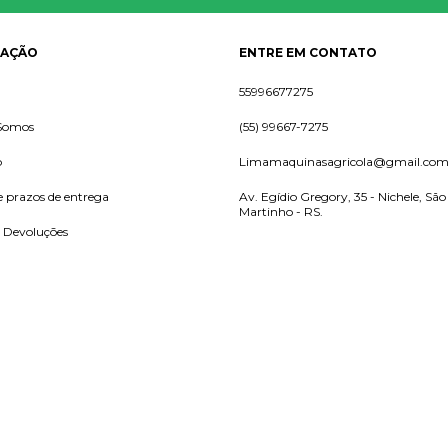
GAÇÃO
ENTRE EM CONTATO
55996677275
Somos
(55) 99667-7275
o
Limamaquinasagricola@gmail.co
e prazos de entrega
Av. Egídio Gregory, 35 - Nichele, São
Martinho - RS.
e Devoluções