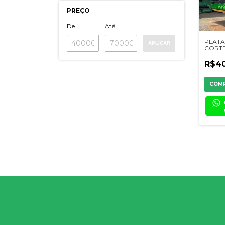
PREÇO
De
Até
PLAT
APLICAR
CORTE 
R$40