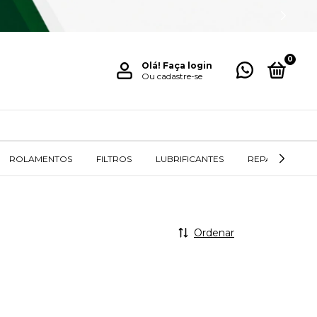
0
Olá!
Faça login
Ou cadastre-se
ROLAMENTOS
FILTROS
LUBRIFICANTES
REPAROS / RET
Ordenar