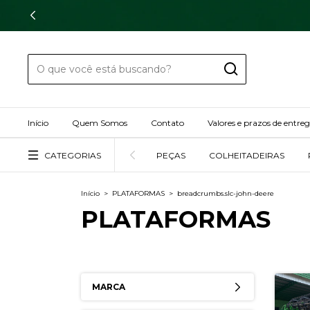
Início
Quem Somos
Contato
Valores e prazos de entre
CATEGORIAS
PEÇAS
COLHEITADEIRAS
Início
>
PLATAFORMAS
>
breadcrumbs.slc-john-deere
PLATAFORMAS
MARCA